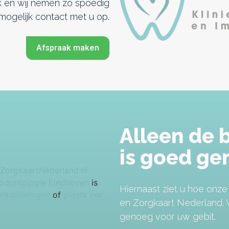
 en wij nemen zo spoedig
mogelijk contact met u op.
Afspraak maken
Alleen de 
is goed ge
rodontologie Eindhoven
is
Hiernaast ziet u hoe onz
 waarderingen
of
plaats een
en Zorgkaart Nederland. V
genoeg voor uw gebit.