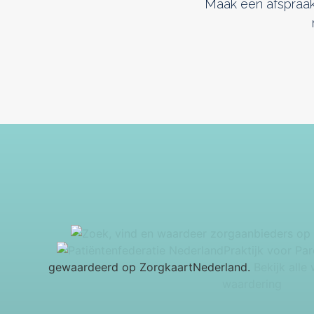
Maak een afspraak
Praktijk voor Pa
gewaardeerd op ZorgkaartNederland.
Bekijk alle
waardering