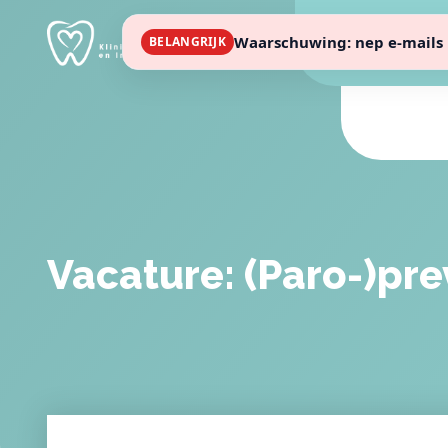
Waarschuwing: nep e-mails 
BELANGRIJK
Vacature: (Paro-)pre