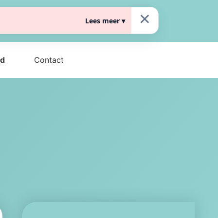
×
Lees meer ▾
Fransebaan 604, 5627JM Eindhoven
d
Contact