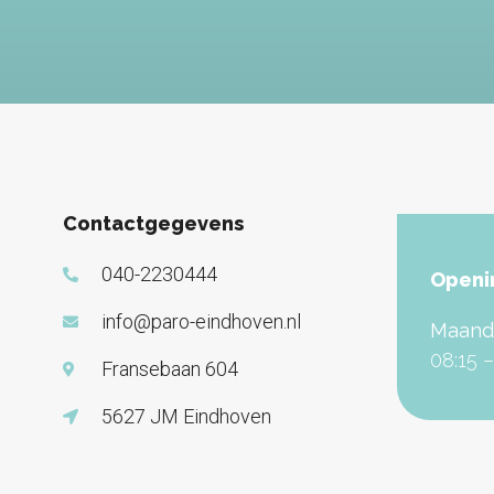
Contactgegevens
040-2230444
Openi
info@paro-eindhoven.nl
Maanda
08:15 –
Fransebaan 604
5627 JM Eindhoven