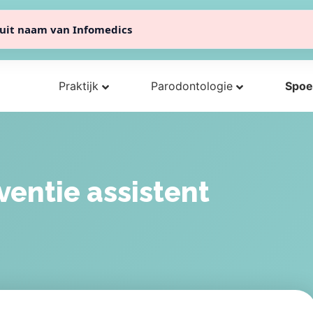
uit naam van Infomedics
040-2230444
info@paro-eindhoven.nl
Praktijk
Parodontologie
Spoe
ventie assistent