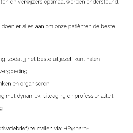
̈nten en verwijzers optimaal worden ondersteund.
ij doen er alles aan om onze patiënten de beste
g, zodat jij het beste uit jezelf kunt halen
nvergoeding
enken en organiseren!
 met dynamiek, uitdaging en professionaliteit
g.
ivatiebrief) te
mailen via:
HR@paro-