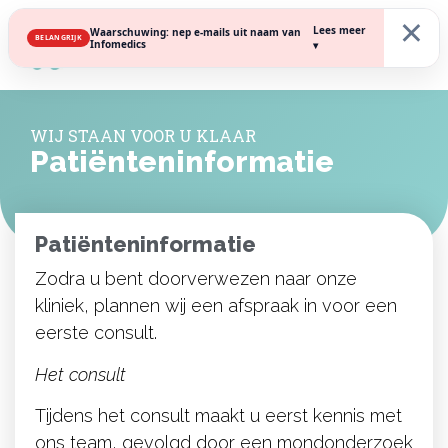
×
Lees meer
Waarschuwing: nep e-mails uit naam van
BELANGRIJK
Infomedics
▾
WIJ STAAN VOOR U KLAAR
Patiënteninformatie
Patiënteninformatie
Zodra u bent doorverwezen naar onze
kliniek, plannen wij een afspraak in voor een
eerste consult.
Het consult
Tijdens het consult maakt u eerst kennis met