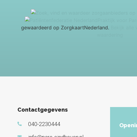
Praktijk voor Pa
gewaardeerd op ZorgkaartNederland.
Bekijk alle
waardering
Contactgegevens
040-2230444
Openi