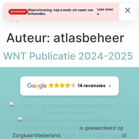
×
Lees meer
Waarschuwing: nep e-mails uit naam van
BELANGRIJK
Infomedics
▾
Auteur:
atlasbeheer
WNT Publicatie 2024-2025
14 recensies
Praktijk voor
Parodontologie Eindhoven
is gewaardeerd op
ZorgkaartNederland.
Bekijk alle waarderingen
of